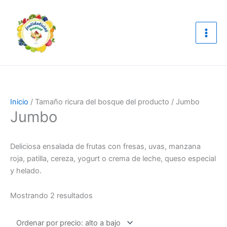
Ir
Sorted
al
by
contenido
price:
high
to
low
Inicio
/ Tamaño ricura del bosque del producto / Jumbo
Jumbo
Deliciosa ensalada de frutas con fresas, uvas, manzana
roja, patilla, cereza, yogurt o crema de leche, queso especial
y helado.
Mostrando 2 resultados