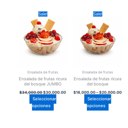
Original
Current
Pri
Este
Este
Sale!
Sale!
price
price
ran
producto
producto
was:
is:
$1
$34,000.00.
tiene
$30,000.00.
tiene
thr
$2
múltiples
múltiples
variantes.
variantes.
Las
Las
opciones
opciones
se
se
pueden
pueden
Ensalada de frutas
Ensalada de frutas
elegir
elegir
Ensalada de frutas ricura
Ensalada de frutas ricura
en
en
del bosque JUMBO
del bosque
la
la
$
34,000.00
$
30,000.00
$
18,000.00
–
$
20,000.00
página
página
Seleccionar
Seleccionar
de
de
opciones
opciones
producto
producto