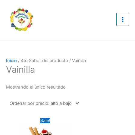
Ir
al
contenido
Inicio
/ 4to Sabor del producto / Vainilla
Vainilla
Mostrando el único resultado
Original
Current
Este
Sale!
price
price
producto
was:
is:
$19,000.00.
tiene
$17,000.00.