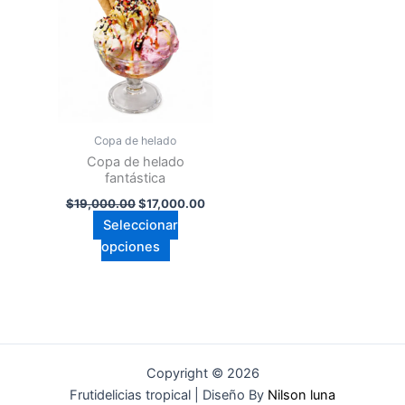
múltiples
variantes.
Las
opciones
se
pueden
Copa de helado
elegir
Copa de helado
en
fantástica
la
$
19,000.00
$
17,000.00
página
Seleccionar
de
opciones
producto
Copyright © 2026
Frutidelicias tropical | Diseño By
Nilson luna