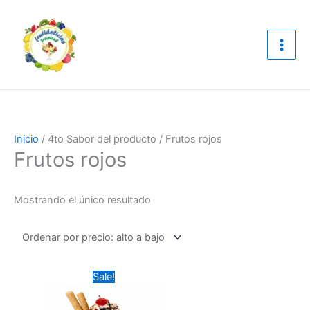
Ir
al
contenido
Inicio
/ 4to Sabor del producto / Frutos rojos
Frutos rojos
Mostrando el único resultado
Original
Current
Este
Sale!
price
price
producto
was:
is:
$19,000.00.
tiene
$17,000.00.