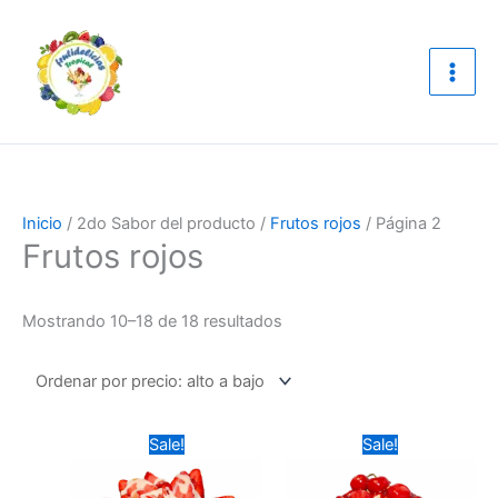
Ir
Sorted
al
by
contenido
price:
high
to
low
Inicio
/ 2do Sabor del producto /
Frutos rojos
/ Página 2
Frutos rojos
Mostrando 10–18 de 18 resultados
Original
Current
Original
Curr
Este
Este
Sale!
Sale!
price
price
price
pric
producto
producto
was:
is:
was:
is:
$19,000.00.
tiene
$17,000.00.
$19,000.00.
tiene
$17,