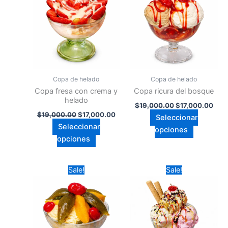
múltiples
múltiples
variantes.
variantes.
Las
Las
opciones
opciones
se
se
pueden
pueden
Copa de helado
Copa de helado
elegir
elegir
Copa fresa con crema y
Copa ricura del bosque
en
en
helado
$
19,000.00
$
17,000.00
la
la
$
19,000.00
$
17,000.00
Seleccionar
página
página
Seleccionar
opciones
de
de
opciones
producto
producto
Original
Current
Original
Curr
Este
Este
Sale!
Sale!
price
price
price
pric
producto
producto
was:
is:
was:
is:
$19,000.00.
tiene
$17,000.00.
$19,000.00.
tiene
$17,
múltiples
múltiples
variantes.
variantes.