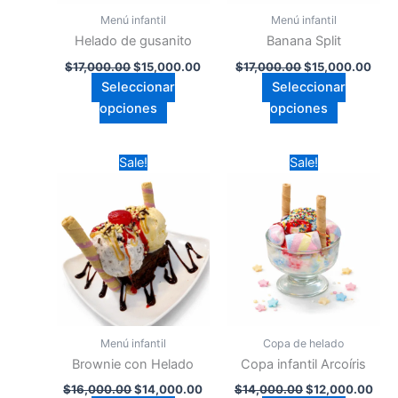
pueden
pueden
Menú infantil
Menú infantil
elegir
elegir
Helado de gusanito
Banana Split
en
en
$
17,000.00
$
15,000.00
$
17,000.00
$
15,000.00
la
la
Seleccionar
Seleccionar
página
página
opciones
opciones
de
de
producto
producto
Original
Current
Original
Curr
Este
Este
Sale!
Sale!
price
price
price
pric
producto
producto
was:
is:
was:
is:
$16,000.00.
tiene
$14,000.00.
$14,000.00.
tiene
$12
múltiples
múltiples
variantes.
variantes.
Las
Las
opciones
opciones
se
se
pueden
pueden
Menú infantil
Copa de helado
elegir
elegir
Brownie con Helado
Copa infantil Arcoíris
en
en
$
16,000.00
$
14,000.00
$
14,000.00
$
12,000.00
la
la