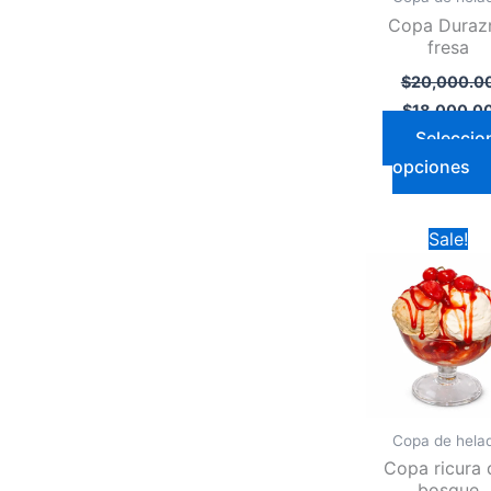
Copa Duraz
fresa
$
20,000.0
$
18,000.0
Seleccio
opciones
Original
Sale!
price
was:
$19,000.00
Copa de hela
Copa ricura 
bosque