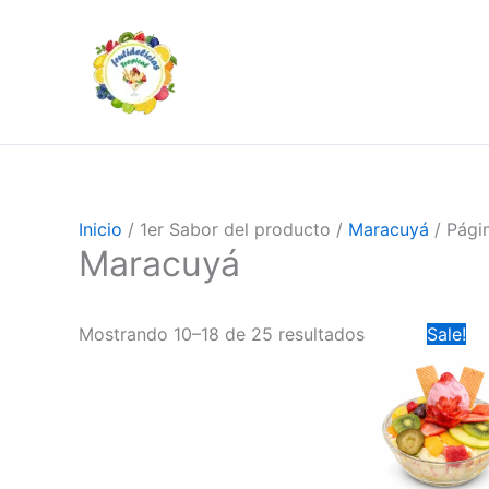
Ir
Sorted
al
by
contenido
price:
high
to
low
Inicio
/ 1er Sabor del producto /
Maracuyá
/ Pági
Maracuyá
Original
Mostrando 10–18 de 25 resultados
Sale!
price
was:
$22,000.00