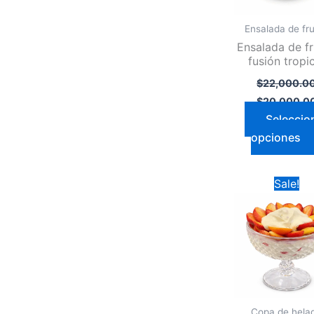
Ensalada de fr
Ensalada de fr
fusión tropi
$
22,000.0
$
20,000.0
Seleccio
opciones
Original
Sale!
price
was:
$20,000.00
Copa de hela