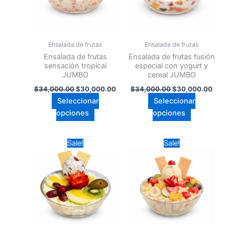
Las
Las
opciones
opciones
se
se
pueden
pueden
Ensalada de frutas
Ensalada de frutas
elegir
elegir
Ensalada de frutas
Ensalada de frutas fusión
en
en
sensación tropical
especial con yogurt y
JUMBO
cereal JUMBO
la
la
página
página
$
34,000.00
$
30,000.00
$
34,000.00
$
30,000.00
de
de
Seleccionar
Seleccionar
producto
producto
opciones
opciones
Original
Current
Original
Cur
Este
Este
Sale!
Sale!
price
price
price
pri
producto
producto
was:
is:
was:
is:
$34,000.00.
tiene
$30,000.00.
$30,000.00.
tiene
$28
múltiples
múltiples
variantes.
variantes.
Las
Las
opciones
opciones