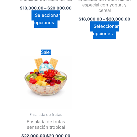
en
en
especial con yogurt y
$
18,000.00
–
$
20,000.00
cereal
la
la
Seleccionar
página
página
$
18,000.00
–
$
20,000.00
opciones
de
de
Seleccionar
producto
producto
opciones
Original
Current
Este
Sale!
price
price
producto
was:
is:
$22,000.00.
tiene
$20,000.00.
múltiples
variantes.
Las
opciones
se
pueden
Ensalada de frutas
elegir
Ensalada de frutas
en
sensación tropical
la
$
22,000.00
$
20,000.00