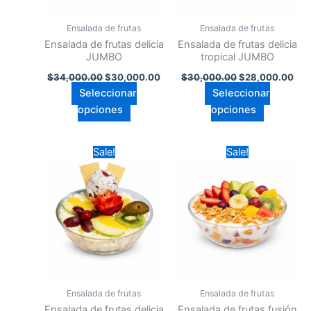
se
se
pueden
pueden
Ensalada de frutas
Ensalada de frutas
elegir
elegir
Ensalada de frutas delicia
Ensalada de frutas delicia
en
en
JUMBO
tropical JUMBO
la
la
$
34,000.00
$
30,000.00
$
30,000.00
$
28,000.00
página
página
Seleccionar
Seleccionar
de
de
opciones
opciones
producto
producto
Price
Pri
Este
Este
Sale!
Sale!
range:
ran
producto
producto
$18,000.00
$1
tiene
through
tiene
thr
$20,000.00
$2
múltiples
múltiples
variantes.
variantes.
Las
Las
opciones
opciones
se
se
pueden
pueden
Ensalada de frutas
Ensalada de frutas
elegir
elegir
Ensalada de frutas delicia
Ensalada de frutas fusión